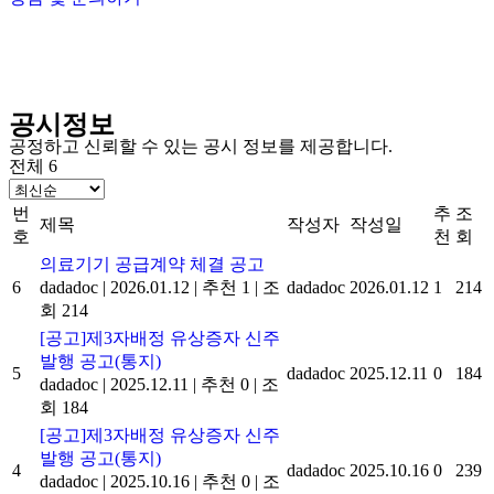
공시정보
공정하고 신뢰할 수 있는 공시 정보를 제공합니다.
전체 6
번
추
조
제목
작성자
작성일
호
천
회
의료기기 공급계약 체결 공고
6
dadadoc
|
2026.01.12
|
추천 1
|
조
dadadoc
2026.01.12
1
214
회 214
[공고]제3자배정 유상증자 신주
발행 공고(통지)
5
dadadoc
2025.12.11
0
184
dadadoc
|
2025.12.11
|
추천 0
|
조
회 184
[공고]제3자배정 유상증자 신주
발행 공고(통지)
4
dadadoc
2025.10.16
0
239
dadadoc
|
2025.10.16
|
추천 0
|
조