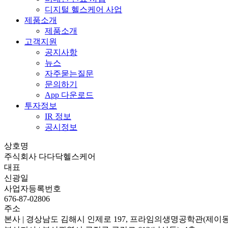
디지털 헬스케어 사업
제품소개
제품소개
고객지원
공지사항
뉴스
자주묻는질문
문의하기
App 다운로드
투자정보
IR 정보
공시정보
상호명
주식회사 다다닥헬스케어
대표
신광일
사업자등록번호
676-87-02806
주소
본사 | 경상남도 김해시 인제로 197, 프라임의생명공학관(제이동